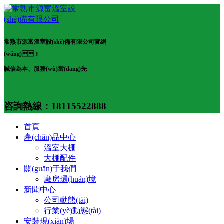
常熟市源富溫室設(shè)備有限公司官網
(wǎng)！
誠信為本、服務(wù)當(dāng)先
咨詢熱線：
18115522888
首頁
產(chǎn)品中心
溫室大棚
大棚配件
關(guān)于我們
廠房環(huán)境
新聞中心
公司動態(tài)
行業(yè)動態(tài)
安裝現(xiàn)場