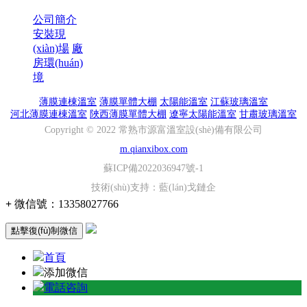
公司簡介
安裝現
(xiàn)場
廠
房環(huán)
境
薄膜連棟溫室
薄膜單體大棚
太陽能溫室
江蘇玻璃溫室
河北薄膜連棟溫室
陜西薄膜單體大棚
遼寧太陽能溫室
甘肅玻璃溫室
Copyright © 2022 常熟市源富溫室設(shè)備有限公司
m.qianxibox.com
蘇ICP備2022036947號-1
技術(shù)支持：
藍(lán)戈鏈企
+
微信號：
13358027766
點擊復(fù)制微信
首頁
添加微信
電話咨詢