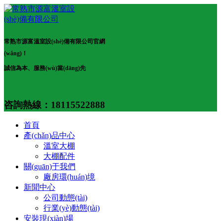
常熟市源富溫室設(shè)備有限公司官網
(wǎng)！
誠信為本、服務(wù)當(dāng)先
咨詢熱線：
18115522888
首頁
產(chǎn)品中心
溫室大棚
大棚配件
關(guān)于我們
廠房環(huán)境
新聞中心
公司動態(tài)
行業(yè)動態(tài)
安裝現(xiàn)場