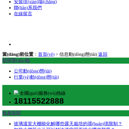
安裝現(xiàn)場(chǎng)
聯(lián)系我們
在線留言
當(dāng)前位置
：
首頁(yè)
> 信息動(dòng)態(tài)
返回
新聞導(dǎo)航
公司動(dòng)態(tài)
行業(yè)動(dòng)態(tài)
全國(guó)服務(wù)熱線
18115522888
推薦新聞
玻璃溫室大棚能化解哪些露天栽培的環(huán)境限制？