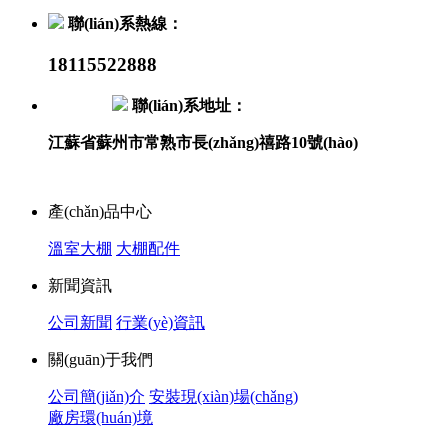
聯(lián)系熱線：
18115522888
聯(lián)系地址：
江蘇省蘇州市常熟市長(zhǎng)禧路10號(hào)
產(chǎn)品中心
溫室大棚
大棚配件
新聞資訊
公司新聞
行業(yè)資訊
關(guān)于我們
公司簡(jiǎn)介
安裝現(xiàn)場(chǎng)
廠房環(huán)境