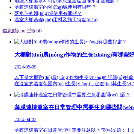
加裝大棚落水斗可以解決溫室屋面排水哪些難題？
薄膜連棟溫室的領(lǐng)域使用有哪些？
落水斗的領(lǐng)域使用有哪些？
溫室大棚基礎(chǔ)用材及施工特點(diǎn)
信息動(dòng)態(tài)
大棚對(duì)農(nóng)作物的生長(zhǎng)有哪些好處
2024-05-09
以下是大棚對(duì)農(nóng)作物生長(zhǎng)的詳細(xì)好處： 
在適宜的溫度范圍內(nèi)生長(zhǎng)，促進(jìn)其生長(zh
薄膜連棟溫室在日常管理中需要注意哪些問(wèn
2024-04-02
薄膜連棟溫室在日常管理中需要注意以下問(wèn)題： 1. 溫度調(d