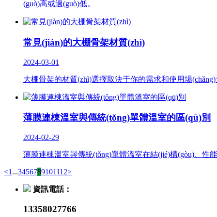
(guò)高或過(guò)低。
常見(jiàn)的大棚骨架材質(zhì)
2024-03-01
大棚骨架的材質(zhì)選擇取決于你的需求和使用場(chǎng)景
薄膜連棟溫室與傳統(tǒng)單體溫室的區(qū)別
2024-02-29
薄膜連棟溫室與傳統(tǒng)單體溫室在結(jié)構(gòu)、性
<
1
...
3
4
5
6
7
8
9
10
11
12
>
資訊電話：
13358027766